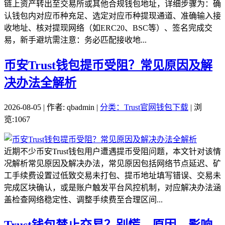
链上资产转出至交易所或其他合规钱包地址，详细步骤为：确
认钱包内对应币种充足、选定对应币种提现通道、准确输入接
收地址、核对提现网络（如ERC20、BSC等）、签名完成交
易，新手避坑需注意：务必匹配接收地...
币安Trust钱包提币受阻？常见原因及解
决办法全解析
2026-08-05 | 作者: qbadmin |
分类：Trust官网钱包下载
| 浏
览:1067
近期不少币安Trust钱包用户遭遇提币受阻问题，本文针对该情
况解析常见原因及解决办法，常见原因包括网络节点延迟、矿
工手续费设置过低致交易未打包、提币地址填写错误、交易未
完成区块确认，或是账户触发平台风控机制，对应解决办法涵
盖检查网络稳定性、调整手续费至合理区间...