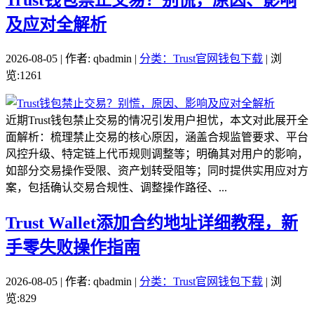
Trust钱包禁止交易？别慌，原因、影响
及应对全解析
2026-08-05 | 作者: qbadmin |
分类：Trust官网钱包下载
| 浏
览:1261
近期Trust钱包禁止交易的情况引发用户担忧，本文对此展开全
面解析：梳理禁止交易的核心原因，涵盖合规监管要求、平台
风控升级、特定链上代币规则调整等；明确其对用户的影响，
如部分交易操作受限、资产划转受阻等；同时提供实用应对方
案，包括确认交易合规性、调整操作路径、...
Trust Wallet添加合约地址详细教程，新
手零失败操作指南
2026-08-05 | 作者: qbadmin |
分类：Trust官网钱包下载
| 浏
览:829