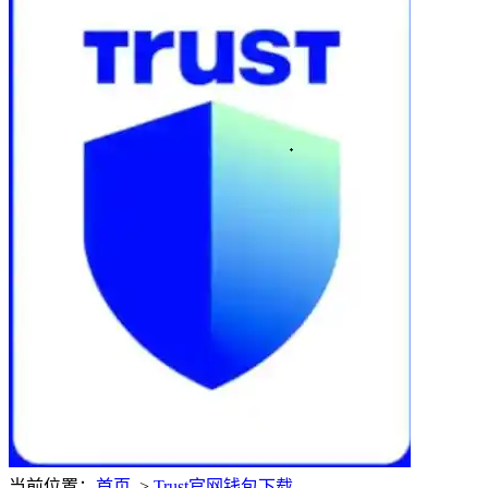
当前位置：
首页
>
Trust官网钱包下载