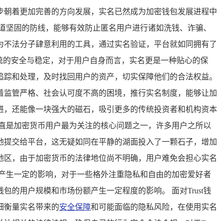
步朝着更加完善的方向发展，实名已然成为加密钱包发展进程中
一道坚固的防线，能够有效防止匿名用户进行诸如洗钱、诈骗、
为不法分子肆意利用的工具，通过实名验证，平台就如同拥有了
统的安全与稳定，对于用户自身而言，实名更是一种贴心的保
追踪和处理，及时找回用户的资产，切实保障他们的合法权益。
着监管严格、社会认可度不高的困境，推行实名制度，能够让加
进，还能像一块强大的磁石，吸引更多的传统投资者和机构资本
一直是加密货币用户最为关注的核心问题之一，许多用户之所以
地提交给平台，这无疑如同在平静的湖面投入了一颗石子，增加
地区，由于加密货币的法律地位尚不明确，用户难免会担心实名
产生一定的影响，对于一些格外注重隐私和自由的加密爱好者
的用户规模和市场份额产生一定程度的影响。 面对Trust钱
细衡量实名带来的
安全保障
和可能面临的隐私风险，在使用实名