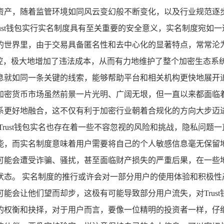
资产，随着监管环境如同风云变幻般不断变化，以及行业规范逐
rust钱包实行实名制度具有至关重要的安全意义，实名制度宛如
的世界里，由于交易具备匿名性和去中心化的显著特点，常常沦
管控，极大地增加了违法成本，从而有力地维护了整个加密生态系
息就如同一条关键的线索，能够帮助平台和相关机构更快地展开
加密货币市场虽然前景一片光明、广阔无垠，但一直以来都面临
系更好地融合，这不仅有利于加密行业朝着合规化的方向大步迈
Trust钱包实名也存在着一些不容忽视的风险和挑战，隐私问题
能，而实名制度意味着用户需要将自己的个人敏感信息毫无保留
可能会遭受诈骗、骚扰，甚至面临财产损失的严重后果，在一些
状态。 实名制度的推行或许会对一部分用户的使用体验和积极性
会让他们望而却步，这极有可能导致部分用户流失，对Trust钱包
的权衡和抉择，对于用户而言，要像一位精明的投资者一样，仔