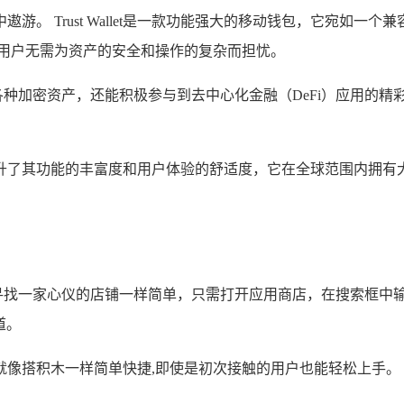
。 Trust Wallet是一款功能强大的移动钱包，它宛如一
让用户无需为资产的安全和操作的复杂而担忧。
送和接收各种加密资产，还能积极参与到去中心化金融（DeFi）应
添翼，进一步提升了其功能的丰富度和用户体验的舒适度，它在全球范围
道上寻找一家心仪的店铺一样简单，只需打开应用商店，在搜索框中输入“T
道。
就像搭积木一样简单快捷,即使是初次接触的用户也能轻松上手。