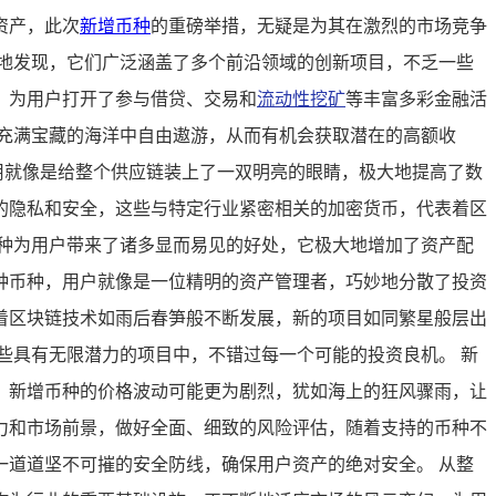
资产，此次
新增币种
的重磅举措，无疑是为其在激烈的市场竞争
地发现，它们广泛涵盖了多个前沿领域的创新项目，不乏一些
，为用户打开了参与借贷、交易和
流动性挖矿
等丰富多彩金融活
仿佛在一片充满宝藏的海洋中自由遨游，从而有机会获取潜在的高额收
应用就像是给整个供应链装上了一双明亮的眼睛，极大地提高了数
的隐私和安全，这些与特定行业紧密相关的加密货币，代表着区
新增币种为用户带来了诸多显而易见的好处，它极大地增加了资产配
种币种，用户就像是一位精明的资产管理者，巧妙地分散了投资
着区块链技术如雨后春笋般不断发展，新的项目如同繁星般层出
与到那些具有无限潜力的项目中，不错过每一个可能的投资良机。 新
，新增币种的价格波动可能更为剧烈，犹如海上的狂风骤雨，让
力和市场前景，做好全面、细致的风险评估，随着支持的币种不
建起一道道坚不可摧的安全防线，确保用户资产的绝对安全。 从整