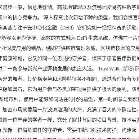
松漫步一般，惬意地存储、高效地管理以及流畅地交易各种数字
场中的核心竞争力。 深入探究此次新增币种的类型，我们会惊喜
某些专注于去中心化金融（DeFi）它们宛如一把把神奇的钥匙
的全力支持，用户能够以更为便捷、高效的方式融入 DeFi 生态系统，
在特定行业深度应用的结晶，例如在供应链管理领域，区块链技术的
疗健康领域，它又如同一位忠诚的守护者，保障了患者医疗数据
条参与新兴产业蓬勃发展的康庄大道。 Trust Wallet 
各异的舞者，其价格走势和风险特征各不相同，通过合理持有多
中稳如磐石，它为用户参与各类加密项目提供了极大的便利，随
及时支持这些新增币种，使用户能够如同站在时代的前沿，第一时间参
，加密市场就像是一片波涛汹涌的大海，充满了巨大的不确定性
须像一位严谨的学者一样，充分了解其背后的项目背景、技术实
allet 就像一位肩负重任的守护者，需要不断加强技术防护，构