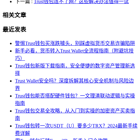
下一篇
:
Trust钱包连不了网？这些解决办法值得一试
相关文章
最近发表
警惕Trust钱包买涨跌噱头，别踩虚拟货币交易诈骗陷阱
新手必看，货币转入Trust Wallet全流程指南（附避坑技
巧）
Trust钱包新版下载指南，安全便捷的数字资产管理新选
择
Trust Wallet安全吗？深度拆解其核心安全机制与风险边
界
Trust钱包能否搭配硬件钱包？一文理清联动逻辑与实操
指南
Trust钱包交易全攻略，从入门到实操的加密资产买卖指
南
Trust钱包转一次USDT（U）要多少TRX？2024最新手续
费详解