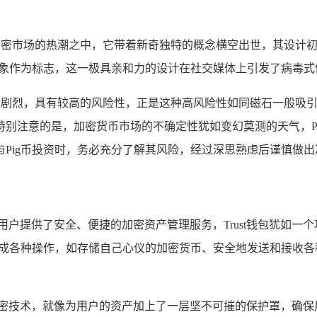
于加密市场的热潮之中，它带着新奇独特的概念横空出世，其设计
形象作为标志，这一极具亲和力的设计在社交媒体上引发了病毒
一般剧烈，具有较高的风险性，正是这种高风险性如同磁石一般吸引
别注意的是，加密货币市场的不确定性犹如变幻莫测的天气，P
Pig币投资时，务必充分了解其风险，经过深思熟虑后谨慎做
为用户提供了安全、便捷的加密资产管理服务，Trust钱包犹如
轻松地完成各种操作，如存储自己心仪的加密货币、安全地发送和接
进的加密技术，就像为用户的资产加上了一层坚不可摧的保护罩，确