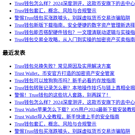
Trust钱包怎么样？2024深度测评，这款币安旗下的去
Trust钱包套汇，概念、风险与合规警示
警惕Trust钱包买涨跌噱头，别踩虚拟货币交易诈骗陷阱
Trust钱包新版下载指南，安全便捷的数字资产管理新选择
Trust钱包能否搭配硬件钱包？一文理清联动逻辑与实操
Trust钱包交易全攻略，从入门到实操的加密资产买卖指南
最近发表
Trust钱包兑换失败？常见原因及实用解决方案
Trust Wallet，币安官方打造的加密资产安全管家
Trust钱包可以放狗狗币吗？新手必看的存放指南
Trust钱包转账记录怎么删？本地操作技巧与链上真相全
警惕！Trust钱包的这些坑人套路，别再踩了！
Trust钱包怎么样？2024深度测评，这款币安旗下的去
Trust Wallet苹果怎么下载？iOS用户2024最新下载安装教
Trust Wallet导入全教程，新手快速上手的安全指南
Trust钱包套汇，概念、风险与合规警示
警惕Trust钱包买涨跌噱头，别踩虚拟货币交易诈骗陷阱