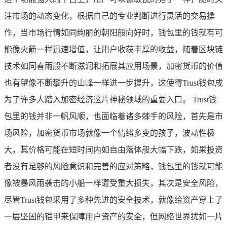
注市场的动态变化，根据自己的专业判断进行灵活的交易操
作，当市场行情如同绚丽的朝阳般向好时，钱包里的钱就有可
能像火箭一样迅速增值，让用户收获丰厚的收益，随着区块链
技术如同春雨般不断滋润和拓展其应用场景，加密货币的价值
也有望像不断攀升的山峰一样进一步提升，这使得Trust钱包成
为了许多人踏入加密经济这片神秘领域的重要入口。 Trust钱
包里的钱并非一帆风顺，也面临着诸多棘手的风险，首先是市
场风险，加密货币市场就像一个情绪多变的孩子，波动性极
大，其价格可能在短时间内如自由落体般大幅下跌，如果投资
者没有足够的风险意识和完善的应对策略，钱包里的钱就可能
像被暴风雨袭击的小船一样遭受重大损失，其次是安全风险，
尽管Trust钱包采用了多种先进的安全技术，就像给资产穿上了
一层坚固的铠甲来保障用户资产的安全，但网络世界犹如一片