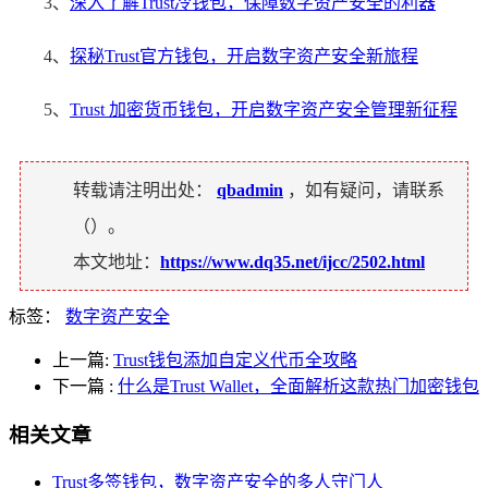
3、
深入了解Trust冷钱包，保障数字资产安全的利器
4、
探秘Trust官方钱包，开启数字资产安全新旅程
5、
Trust 加密货币钱包，开启数字资产安全管理新征程
转载请注明出处：
qbadmin
，如有疑问，请联系
（
）。
本文地址：
https://www.dq35.net/ijcc/2502.html
标签：
数字资产安全
上一篇:
Trust钱包添加自定义代币全攻略
下一篇
:
什么是Trust Wallet，全面解析这款热门加密钱包
相关文章
Trust多签钱包，数字资产安全的多人守门人