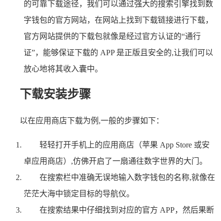
的可靠下载途径，我们可以通过强大的搜索引擎找到数
字钱包的官方网站，在网站上找到下载链接进行下载，
官方网站提供的下载包就像是经过官方认证的“通行
证”，能够保证下载的 APP 是正版且安全的,让我们可以
放心地将其收入囊中。
下载安装步骤
以在应用商店下载为例,一般的步骤如下：
轻轻打开手机上的应用商店（苹果 App Store 或安
卓应用商店）,仿佛开启了一扇通往数字世界的大门。
在搜索栏中准确无误地输入数字钱包的名称,就像在
茫茫大海中锁定目标的导航仪。
在搜索结果中仔细找到对应的官方 APP，然后果断