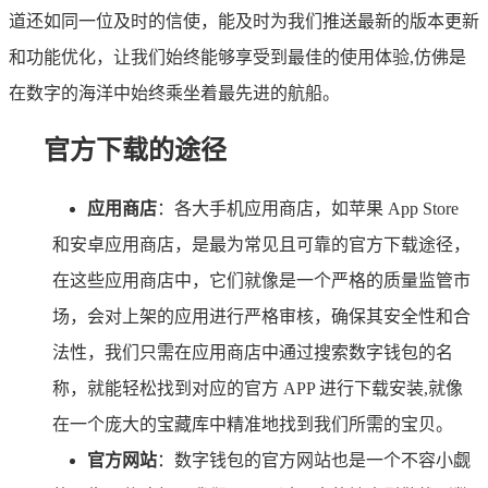
道还如同一位及时的信使，能及时为我们推送最新的版本更新
和功能优化，让我们始终能够享受到最佳的使用体验,仿佛是
在数字的海洋中始终乘坐着最先进的航船。
官方下载的途径
应用商店
：各大手机应用商店，如苹果 App Store
和安卓应用商店，是最为常见且可靠的官方下载途径，
在这些应用商店中，它们就像是一个严格的质量监管市
场，会对上架的应用进行严格审核，确保其安全性和合
法性，我们只需在应用商店中通过搜索数字钱包的名
称，就能轻松找到对应的官方 APP 进行下载安装,就像
在一个庞大的宝藏库中精准地找到我们所需的宝贝。
官方网站
：数字钱包的官方网站也是一个不容小觑