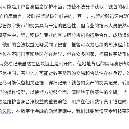
形，有可能是用户自身信息保护不当，致使不法分子获取了钱包的
警的角度而言，及时报警是极为必要的，其一，报警能够迅速启动
尽管数字货币的交易具有一定的匿名性，但专业的技术人员依然
窃案件中，警方积极与专业的区块链分析机构携手合作，成功追踪
，他们的合法权益无疑受到了侵害，报警可以为后续的司法程序
地位在不同国家和地区存在差异，但在众多国家，盗窃数字货币
，其交易记录虽然在区块链上是公开的，但地址背后的实际身份却
不尽相同，有些地方可能对数字货币的交易和合法性存在争议，这
时，应尽可能保留相关证据，详细记录下钱包内资产的交易记录、
的操作情况，以便警方能够全面、清晰地了解案件的全貌。 当Tr
然是维护自身合法权益的重要途径，用户在使用数字货币钱包时
的
风险
，在数字化金融的汹涌浪潮中，我们既要尽情享受科技带