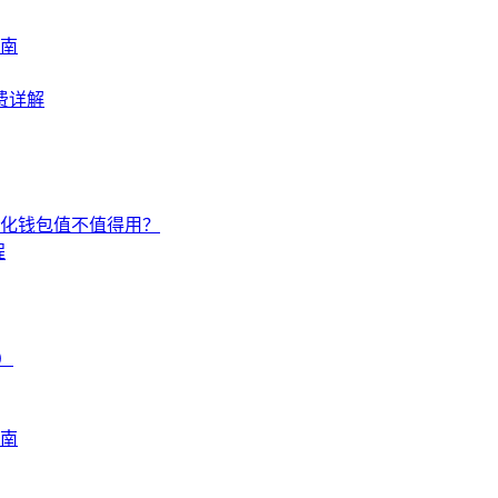
指南
续费详解
中心化钱包值不值得用？
程
）
指南