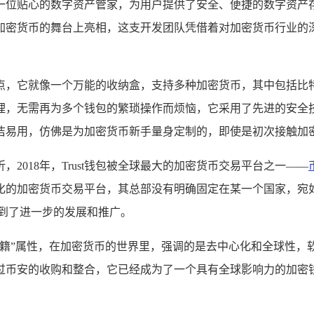
如一位贴心的数字资产管家，为用户提供了安全、便捷的数字资产存
正式在加密货币的舞台上亮相，这支开发团队凭借着对加密货币行业
特点，它就像一个万能的收纳盒，支持多种加密货币，其中包括比特币
理，无需再为多个钱包的繁琐操作而烦恼，它采用了先进的安全
面简洁易用，仿佛是为加密货币新手量身定制的，即使是初次接触加
，2018年，Trust钱包被全球最大的加密货币交易平台之一——
的加密货币交易平台，其总部没有明确固定在某一个国家，宛如一
到了进一步的发展和推广。
的“国籍”属性，在加密货币的世界里，强调的是去中心化和全球性
过币安的收购和整合，它已经成为了一个具有全球影响力的加密钱