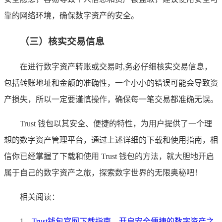
靠的网络环境，确保数字资产的安全。
（三）核实交易信息
在进行数字资产转账或交易时,务必仔细核实交易信息，
包括转账地址和金额的准确性，一个小小的错误可能会导致资
产损失，所以一定要谨慎操作，确保每一笔交易都准确无误。
Trust 钱包以其安全、便捷的特性，为用户提供了一个理
想的数字资产管理平台，通过上述详细的下载和使用指南，相
信你已经掌握了下载和使用 Trust 钱包的方法，就大胆地开启
属于自己的数字资产之旅，探索数字世界的无限奥秘吧！
相关阅读：
1、
Trust钱包官网下载指南，开启安全便捷的数字资产之