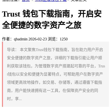
Trust 钱包下载指南，开启安
全便捷的数字资产之旅
作者：qbadmin
2026-02-23
浏览：1250
导读：
本文聚焦Trust钱包下载指南，旨在助力用户开启
安全便捷的数字资产之旅，详细的下载指引能让用户顺
利获取该钱包，为管理数字资产搭建起可靠的平台，Trus
t钱包以安全和便捷为显著特点，可帮助用户在数字资产
领域更高效地操作，如交易、存储等，通过遵循下载指
南，用户能快速拥有这一工具，在保障资产安全的同
时，享...