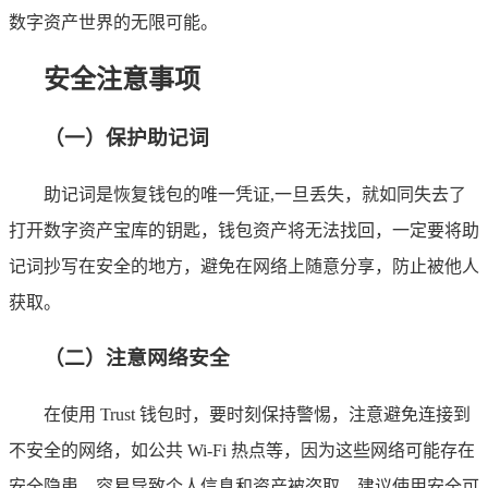
数字资产世界的无限可能。
安全注意事项
（一）保护助记词
助记词是恢复钱包的唯一凭证,一旦丢失，就如同失去了
打开数字资产宝库的钥匙，钱包资产将无法找回，一定要将助
记词抄写在安全的地方，避免在网络上随意分享，防止被他人
获取。
（二）注意网络安全
在使用 Trust 钱包时，要时刻保持警惕，注意避免连接到
不安全的网络，如公共 Wi-Fi 热点等，因为这些网络可能存在
安全隐患，容易导致个人信息和资产被盗取，建议使用安全可