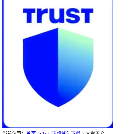
当前位置：
首页
>
Trust正版钱包下载
> 文章正文