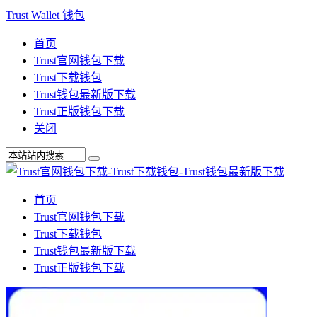
Trust Wallet 钱包
首页
Trust官网钱包下载
Trust下载钱包
Trust钱包最新版下载
Trust正版钱包下载
关闭
首页
Trust官网钱包下载
Trust下载钱包
Trust钱包最新版下载
Trust正版钱包下载