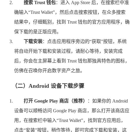
搜索 Trust 钱包
：进入 App Store 后，在搜索栏中准
确输入“Trust Wallet”，然后点击搜索按钮，在众多搜索
结果中，仔细甄别，找到 Trust 钱包的官方应用程序，确
保下载的是正版应用。
下载安装
：点击应用程序旁边的“获取”按钮，系统
将自动开始下载和安装过程，请耐心等待，安装完成
后，你会在主屏幕上看到 Trust 钱包那独具特色的图标，
仿佛在召唤你开启数字资产之旅。
（二）Android 设备下载步骤
打开 Google Play 商店（推荐）
：如果你的 Android
设备可以顺畅访问 Google Play 商店，那么打开该商店应
用，在搜索栏中输入“Trust Wallet”，找到官方应用后，
点击“安装”按钮，稍作等待，即可完成下载和安装，这