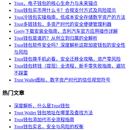
Trust，电子钱包的核心生命力与未来锚点
Trust钱包买币用什么卡？合规支付方式及风险提示
Trust冷钱包实操指南，低成本安全存储数字资产的方法
Trust多链钱包，多资产时代的安全便捷管理利器
Geely下载安装全指南，吉利汽车官方应用操作详解
Trust钱包是谁的？从创立到归属的全解析
Trust钱包软件安全吗？深度解析这款加密钱包的安全性
与风险
Trust钱包换手机必看，安全迁移全攻略，资产零风险
Trust钱包转钱（提现）全流程，新手零失败指南，避坑
不踩雷
Trust Wallet图标，数字资产时代的信任视觉符号
热门文章
深度解析，什么是Trust钱包
Trust Wallet 钱包地址在哪里及查找方法
Trust钱包添加代币全流程指南
Trust钱包实名，安全与风险的权衡