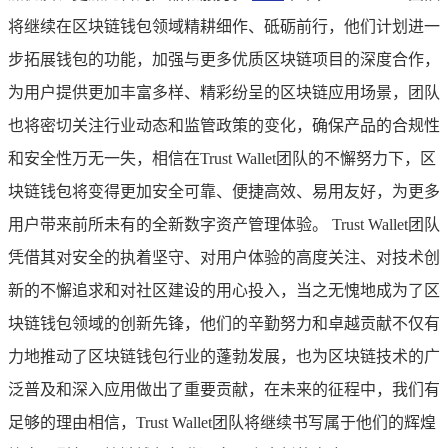
将继续在区块链钱包领域精耕细作、砥砺前行，他们计划进一
步拓展钱包的功能，加强与更多优质区块链项目的深度合作，
为用户提供更加丰富多样、精彩纷呈的区块链应用场景，团队
也将密切关注行业动态和监管政策的变化，确保产品的合规性
和安全性万无一失，相信在Trust Wallet团队的不懈努力下，区
块链钱包将变得更加安全可靠、便捷高效、易用友好，为更多
用户带来前所未有的全新数字资产管理体验。 Trust Wallet团队
凭借其对安全的执着坚守、对用户体验的高度关注、对技术创
新的不懈追求和对社区建设的用心投入，当之无愧地成为了区
块链钱包领域的创新先锋，他们的辛勤努力和卓越贡献不仅有
力地推动了区块链钱包行业的蓬勃发展，也为区块链技术的广
泛普及和深入应用做出了重要贡献，在未来的征程中，我们有
足够的理由相信，Trust Wallet团队将继续书写属于他们的辉煌