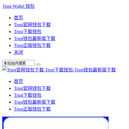
Trust Wallet 钱包
首页
Trust官网钱包下载
Trust下载钱包
Trust钱包最新版下载
Trust正版钱包下载
关闭
首页
Trust官网钱包下载
Trust下载钱包
Trust钱包最新版下载
Trust正版钱包下载