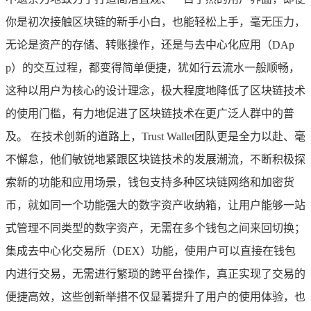
你是初次接触区块链的新手小白，也能轻松上手，毫无压力，
无论是资产的存储、转账操作，还是与去中心化应用（DAp
p）的交互过程，都变得简单便捷，犹如行云流水一般顺畅，
这种以用户为核心的设计理念，极大程度地降低了区块链技术
的使用门槛，有力地促进了区块链技术在更广泛人群中的普
及。 在技术创新的道路上，Trust Wallet团队更是全力以赴、毫
不懈怠，他们敏锐地紧跟区块链技术的发展潮流，不断积极探
索新的功能和应用场景，钱包支持多种区块链网络和加密货
币，就如同一个功能强大的数字资产收纳箱，让用户能够一站
式管理不同类型的数字资产，无需在多个钱包之间来回切换；
集成去中心化交易所（DEX）功能，使用户可以直接在钱包
内进行交易，无需进行繁琐的跨平台操作，真正实现了交易的
便捷高效，这些创新举措不仅显著提升了用户的使用体验，也