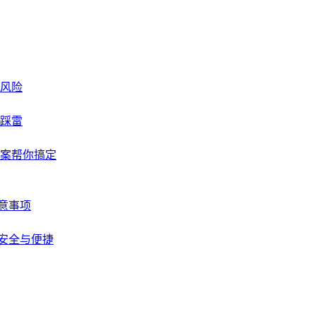
与风险
不踩雷
方案帮你搞定
注意事项
的安全与便捷