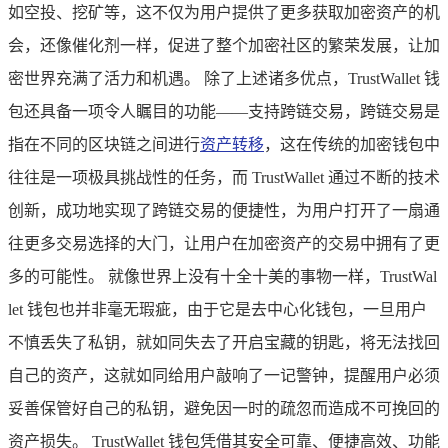
如空投、挖矿等，这不仅为用户提供了更多获取加密资产的机
会，还像催化剂一样，促进了整个加密社区的繁荣发展，让加
密世界充满了活力和机遇。 除了上述诸多优点，TrustWallet 钱
包还具备一项令人瞩目的功能——支持跨链交易，跨链交易是
指在不同的区块链之间进行
资产转移
，这在传统的加密钱包中
往往是一项极具挑战性的任务，而 TrustWallet 通过不断的技术
创新，成功地实现了跨链交易的便捷性，为用户打开了一扇通
往更多交易选择的大门，让用户在加密资产的交易中拥有了更
多的可能性。 就像世界上没有十全十美的事物一样，TrustWal
let 钱包也并非毫无瑕疵，由于它是去中心化钱包，一旦用户
不慎丢失了私钥，就如同失去了开启宝藏的钥匙，将无法找回
自己的资产，这就如同给用户敲响了一记警钟，提醒用户必须
妥善保管好自己的私钥，避免因一时的疏忽而造成不可挽回的
资产损失。 TrustWallet 钱包凭借其安全可靠、便捷高效、功能