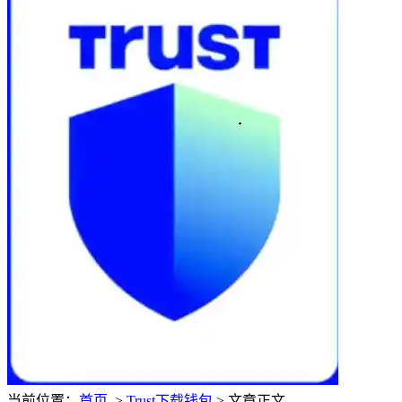
当前位置：
首页
>
Trust下载钱包
> 文章正文