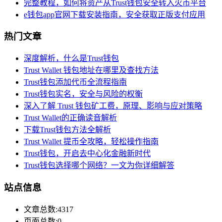
完整教程，如何将资产从Trust钱包安全转入火币平台
e钱包app官网下载安装指南，安全获取正版支付应用
热门文章
深度解析，什么是Trust钱包
Trust Wallet 钱包地址在哪里及查找方法
Trust钱包添加代币全流程指南
Trust钱包实名，安全与风险的权衡
深入了解 Trust 钱包矿工费，原理、影响与应对策略
Trust Wallet的正确读音解析
下载Trust钱包方法全解析
Trust Wallet 提币全攻略，轻松操作指南
Trust钱包，开启去中心化金融新时代
Trust钱包选择哪个网络？一文为你详细解答
站点信息
文章总数:4317
页面总数:0