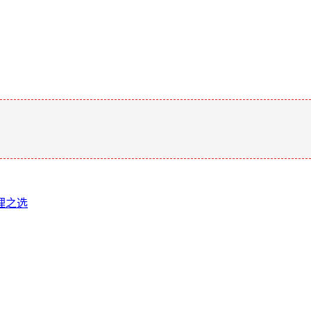
。
理之选