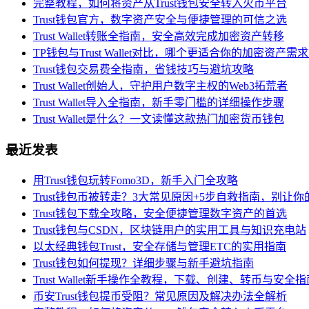
完整教程，如何将资产从Trust钱包安全转入火币平台
Trust钱包官方，数字资产安全与便捷管理的可信之选
Trust Wallet转账全指南，安全高效完成加密资产转移
TP钱包与Trust Wallet对比，哪个更适合你的加密资产需
Trust钱包交易费全指南，省钱技巧与避坑攻略
Trust Wallet创始人，守护用户数字主权的Web3拓荒者
Trust Wallet导入全指南，新手零门槛的详细操作步骤
Trust Wallet是什么？一文读懂这款热门加密货币钱包
最近发表
用Trust钱包玩转Fomo3D，新手入门全攻略
Trust钱包币被转走？3大常见原因+5步自救指南，别让
Trust钱包下载全攻略，安全便捷管理数字资产的首选
Trust钱包与CSDN，区块链用户的实用工具与知识充电站
以太经典钱包Trust，安全存储与管理ETC的实用指南
Trust钱包如何提现？详细步骤与新手避坑指南
Trust Wallet新手操作全教程，下载、创建、转币与安全指
币安Trust钱包提币受阻？常见原因及解决办法全解析