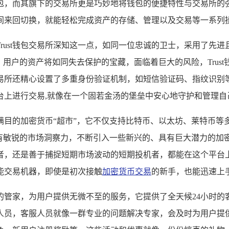
字钱包，而其旗下的交易所更是巧妙地将钱包的便捷特性与交易所
间来回切换，就能轻松完成资产的存储、管理以及交易等一系列操
rust钱包交易所深知这一点，如同一位忠诚的卫士，采用了先
，用户的资产将如同失去保护的宝藏，面临着巨大的风险，Trus
易所还精心设置了多重身份验证机制，如短信验证码、指纹识别
台上进行交易,就像在一个固若金汤的堡垒中安心地守护和管理自
琳琅满目的加密货币“超市”，它不仅支持比特币、以太坊、莱特币
有敏锐的市场洞察力，不断引入一些新兴的、具有巨大潜力的加密
者，还是善于捕捉短期市场波动的短期投机者，都能在这个平台
能交易机器，即使是初次接触
加密货币交易
的新手，也能迅速上
贴心的管家，为用户提供无微不至的服务，它提供了全天候24小时
人员，客服人员就像一群专业的问题解决专家，会及时为用户提