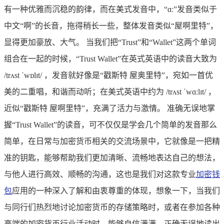
有一种优雅而沉稳的韵律，而在美式发音中，“ɑː”发音类似于
中文“啊”的长音，拖得稍长一些，整体发音类似“屋啊里特”，
显得更加豪放、大气。 当我们把“Trust”和“Wallet”这两个单词
组合在一起的时候，“Trust Wallet”在英式英语中的读音大致为
/trʌst ˈwɒlɪt/ ，发音就好像是“戳斯特 屋奥里特”，宛如一首优
美的二重唱，和谐而动听；在美式英语中约为 /trʌst ˈwɑːlɪt/ ，
近似“戳斯特 屋啊里特”，充满了活力与激情。 准确无误地掌
握“Trust Wallet”的读音，可不仅仅是学会几个简单的发音那么
简单，在日常与加密货币相关的交流场景中，它就像是一把精
准的钥匙，能够帮助我们更加清晰、流畅地表达自己的想法，
与他人进行高效、顺畅的沟通，这也是我们对这款专业
加密钱
包
应用的一种深入了解和由衷尊重的体现，想象一下，当我们
与同行们热烈地讨论加密货币的存储策略时，或者在参加各种
高端的加密货币行业活动时，能够自信满满、正确无误地读出