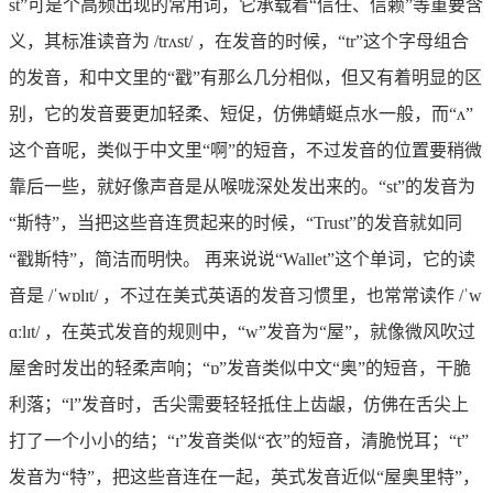
st”可是个高频出现的常用词，它承载着“信任、信赖”等重要含
义，其标准读音为 /trʌst/ ，在发音的时候，“tr”这个字母组合
的发音，和中文里的“戳”有那么几分相似，但又有着明显的区
别，它的发音要更加轻柔、短促，仿佛蜻蜓点水一般，而“ʌ”
这个音呢，类似于中文里“啊”的短音，不过发音的位置要稍微
靠后一些，就好像声音是从喉咙深处发出来的。“st”的发音为
“斯特”，当把这些音连贯起来的时候，“Trust”的发音就如同
“戳斯特”，简洁而明快。 再来说说“Wallet”这个单词，它的读
音是 /ˈwɒlɪt/ ，不过在美式英语的发音习惯里，也常常读作 /ˈw
ɑːlɪt/ ，在英式发音的规则中，“w”发音为“屋”，就像微风吹过
屋舍时发出的轻柔声响；“ɒ”发音类似中文“奥”的短音，干脆
利落；“l”发音时，舌尖需要轻轻抵住上齿龈，仿佛在舌尖上
打了一个小小的结；“ɪ”发音类似“衣”的短音，清脆悦耳；“t”
发音为“特”，把这些音连在一起，英式发音近似“屋奥里特”，