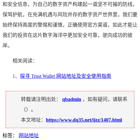
和安全信息，为自己的数字资产构建起一道坚不可摧的防线，
保驾护航，在充满机遇与风险并存的数字资产世界里，我们要
始终保持高度的警惕和谨慎，正确使用官方渠道，如此才能让
我们的投资在这片数字海洋中更加安全可靠，驶向成功的彼
岸。
相关阅读：
1、
探寻 Trust Wallet 网站地址及安全使用指南
转载请注明出处：
qbadmin
，如有疑问，请联系
（
）。
本文地址：
https://www.dq35.net/ijzz/1407.html
标签：
网站地址