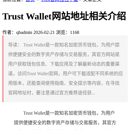
Trust Wallet网站地址相关介绍
作者：qbadmin
2026-02-21
浏览：1168
导读：
Trust Wallet是一款知名加密货币钱包，为用户提
供便捷安全的数字资产存储与交易服务，其官方网站是
用户获取钱包信息、下载应用及了解最新动态的重要渠
道，访问Trust Wallet官网，用户可下载适配不同系统的应
用版本，还能查阅使用指南、安全提示等内容，在寻找
官网地址时，要注意通过官方推荐途径获...
Trust Wallet是一款知名加密货币钱包，为用户
提供便捷安全的数字资产存储与交易服务，其官方