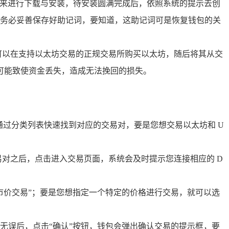
rust 钱包”来进行下载与安装，待安装圆满完成后，依照系统的提示去创
务必妥善保存好助记词，要知道，这助记词可是恢复钱包的关
您可以在支持以太坊交易的正规交易所购买以太坊，随后将其从交
都可能致使资金丢失，造成无法挽回的损失。
者通过分类列表快速找到对应的交易对，要是您想交易以太坊和 U
好交易对之后，点击进入交易页面，系统会及时提示您连接相应的 D
市价交易”；要是您想指定一个特定的价格进行交易，就可以选
无误后，点击“确认”按钮，钱包会弹出确认交易的提示框，要