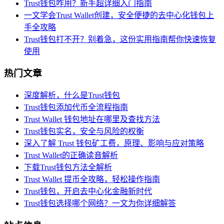
Trust钱包咋用？新手超详细入门指南
一文学会Trust Wallet创建，安全便捷的去中心化钱包上
手全攻略
Trust钱包打不开？别着急，这份实用指南帮你快速恢复
使用
热门文章
深度解析，什么是Trust钱包
Trust钱包添加代币全流程指南
Trust Wallet 钱包地址在哪里及查找方法
Trust钱包实名，安全与风险的权衡
深入了解 Trust 钱包矿工费，原理、影响与应对策略
Trust Wallet的正确读音解析
下载Trust钱包方法全解析
Trust Wallet 提币全攻略，轻松操作指南
Trust钱包，开启去中心化金融新时代
Trust钱包选择哪个网络？一文为你详细解答