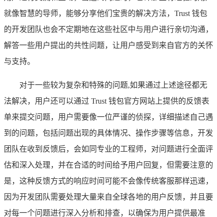
就像智慧的导师，能够分享他们宝贵的解决方法，Trust 钱包
的开发团队也会不定期地在这些社区中与用户进行亲切沟通，
解答一些用户提出的共性问题，让用户感受到来自官方的关怀
与支持。
对于一些较为复杂和特殊的问题,如果通过上述途径都无
法解决，用户还可以通过 Trust 钱包官方网站上提供的反馈表
单来提交问题，用户需要像一位严谨的侦探，详细描述自己遇
到的问题，包括问题出现的具体情况、操作步骤等信息，开发
团队在收到反馈后，会如同专业的工程师，对问题进行全面评
估和深入处理，并在合适的时间给予用户回复，但需要注意的
是，这种反馈方式的响应时间可能不会像传统客服那样迅速，
因为开发团队需要处理大量来自全球各地的用户反馈，并且要
对每一个问题进行深入分析和排查，以确保为用户提供最准