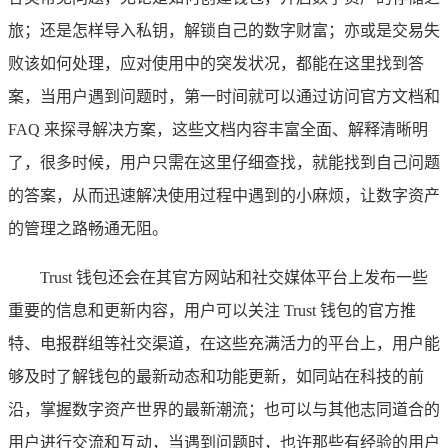
旅；还是怎样导入私钥，解锁自己的数字财富；亦或是交易失
败该如何处理，应对使用中的突发状况，都能在这里找到答
案，当用户遇到问题时，第一时间就可以通过访问官方文档和
FAQ 来探寻解决方案，这些文档内容丰富全面、解释清晰明
了，很多时候，用户只需在这里仔细查找，就能找到自己问题
的答案，从而迅速解决使用过程中遇到的小麻烦，让数字资产
的管理之路畅通无阻。
Trust 钱包还会在其官方网站和社交媒体平台上发布一些
重要的信息和更新内容，用户可以关注 Trust 钱包的官方推
特、电报群组等社交渠道，在这些充满活力的平台上，用户能
够及时了解钱包的最新动态和功能更新，如同站在科技的前
沿，掌握数字资产世界的最新潮流；也可以与其他志同道合的
用户进行交流和互动，当遇到问题时，也许那些有经验的用户