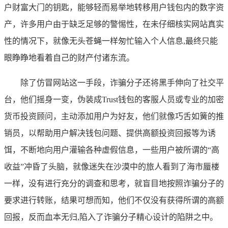
户财富大门的钥匙，能够轻而易举地转移用户钱包内的数字资
产，许多用户由于缺乏足够的警惕性，在未仔细核实网站真实
性的情况下，就像无头苍蝇一样匆忙输入个人信息,最终只能
眼睁睁地看着自己的财产付诸东流。
除了仿冒网站这一手段，诈骗分子还将黑手伸向了社交平
台，他们摇身一变，伪装成Trust钱包的客服人员或专业的加密
货币投资顾问，主动添加用户为好友，他们就像巧舌如簧的推
销员，以帮助用户解决钱包问题、提供高额投资回报等为诱
饵，不断地向用户灌输各种虚假信息，一些用户被所谓的“高
收益”冲昏了头脑，就像迷失在沙漠中的旅人看到了海市蜃楼
一样，没有进行充分的调查和思考，就盲目地按照诈骗分子的
要求进行转账，结果可想而知，他们不仅没有获得所谓的高额
回报，反而血本无归,陷入了诈骗分子精心设计的陷阱之中。