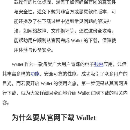
载操作的具体步骤，涵盖了如何确保官网的真实性
与安全性，避免下载到非官方或恶意软件版本，可
能还提及了在下载过程中遇到常见问题的解决办
法，如网络故障、文件损坏等，通过这份全攻略，
能帮助用户顺利从官网完成 Wallet 的下载，保障使
用体验与设备安全。
Wallet 作为一款备受广大用户青睐的电子
钱包
应用，凭借
其丰富多样的
功能
、安全可靠的性能，成功吸引了众多用户的
目光，而若要开启 Wallet 的使用之旅，第一步便是从其官网进
行下载，就为大家详细且全面地介绍 Wallet 官网下载的相关内
容。
为什么要从官网下载 Wallet