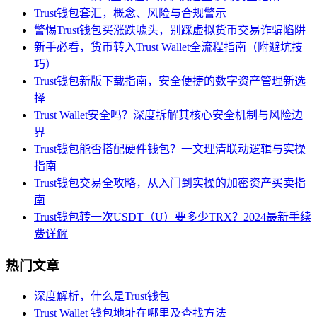
Trust钱包套汇，概念、风险与合规警示
警惕Trust钱包买涨跌噱头，别踩虚拟货币交易诈骗陷阱
新手必看，货币转入Trust Wallet全流程指南（附避坑技
巧）
Trust钱包新版下载指南，安全便捷的数字资产管理新选
择
Trust Wallet安全吗？深度拆解其核心安全机制与风险边
界
Trust钱包能否搭配硬件钱包？一文理清联动逻辑与实操
指南
Trust钱包交易全攻略，从入门到实操的加密资产买卖指
南
Trust钱包转一次USDT（U）要多少TRX？2024最新手续
费详解
热门文章
深度解析，什么是Trust钱包
Trust Wallet 钱包地址在哪里及查找方法