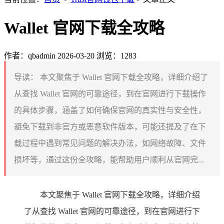
Wallet 官网下载全攻略
作者：qbadmin
2026-03-20
浏览：1283
导读：
本文聚焦于 Wallet 官网下载全攻略，详细介绍了
从查找 Wallet 官网的可靠途径，到在官网进行下载操作
的具体步骤，涵盖了如何确保官网的真实性与安全性，
避免下载到非官方或恶意软件版本，可能还提及了在下
载过程中遇到常见问题的解决办法，如网络故障、文件
损坏等，通过这份全攻略，能帮助用户顺利从官网完...
本文聚焦于 Wallet 官网下载全攻略，详细介绍
了从查找 Wallet 官网的可靠途径，到在官网进行下