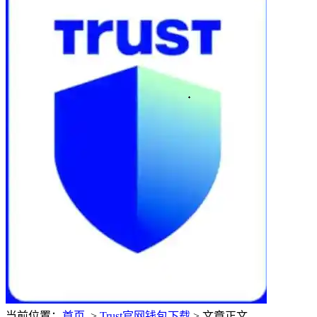
当前位置：
首页
>
Trust官网钱包下载
> 文章正文