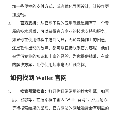
加一些便捷的支付方式，或者优化界面设计，让操作更
加流畅。
官方支持
：从官网下载的应用就像是拥有了一个专
属的技术后盾，可以获得官方专业的技术支持和服务，
如果你在使用过程中遇到问题，无论是操作上的困惑，
还是软件出现的故障，都可以直接联系官方客服，他们
会凭借专业的知识和丰富的经验，为你提供精准、有效
的解决方案，让你使用起来毫无后顾之忧。
如何找到 Wallet 官网
搜索引擎搜索
：打开你日常常用的搜索引擎，如百
度、谷歌等，在搜索框中输入“Wallet 官网”，然后耐心
等待搜索结果的呈现，官方网站的网址通常会有明显的