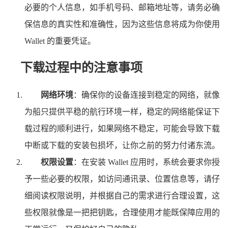
必要的个人信息，如手机号码、邮箱地址等，请务必确
保信息的真实性和准确性，因为这些信息将成为你使用
Wallet 的重要凭证。
下载过程中的注意事项
网络环境
：确保你的设备连接到稳定的网络，就像
为船只提供平稳的航行环境一样，稳定的网络能保证下
载过程的顺利进行，如果网络不稳定，可能会导致下载
中断或下载的安装包损坏，让你之前的努力付诸东流。
权限设置
：在安装 Wallet 应用时，系统会要求你授
予一些必要的权限，如访问通讯录、位置信息等，请仔
细阅读权限说明，并根据自己的需求进行合理设置，这
些权限就像是一把把钥匙，合理使用才能既保障应用的