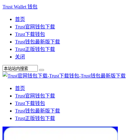
Trust Wallet 钱包
首页
Trust官网钱包下载
Trust下载钱包
Trust钱包最新版下载
Trust正版钱包下载
关闭
首页
Trust官网钱包下载
Trust下载钱包
Trust钱包最新版下载
Trust正版钱包下载