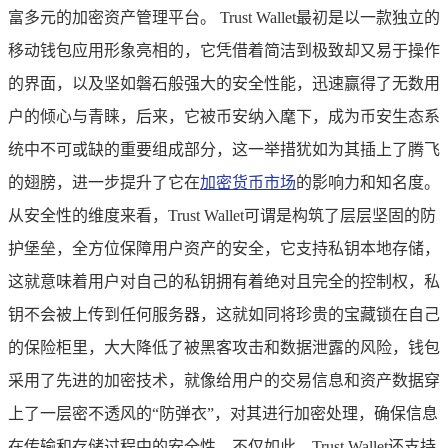
富多元的加密资产管理平台。 Trust Wallet最初是以一款独立的
移动钱包应用形象亮相的，它凭借着简洁到极致却又易于操作
的界面，以及坚如磐石般强大的安全性能，迅速赢得了无数用
户的倾心与青睐，后来，它被币安纳入麾下，成为币安生态系
统中不可或缺的重要组成部分，这一举措犹如为其插上了腾飞
的翅膀，进一步提升了它在
加密货币市场
的影响力和知名度。
从安全性的维度来看，Trust Wallet可谓是构筑了层层坚固的防
护堡垒，全方位保障用户资产的安全，它支持私钥本地存储，
这就意味着用户对自己的私钥拥有着绝对且完全的控制权，私
钥不会被上传到任何服务器，这就如同将珍贵的宝藏锁在自己
的保险柜里，大大降低了被黑客攻击和数据泄露的风险，钱包
采用了先进的加密技术，就像给用户的交易信息和资产数据穿
上了一层密不透风的“防弹衣”，对其进行加密处理，确保信息
在传输和存储过程中的安全性，不仅如此，Trust Wallet还支持