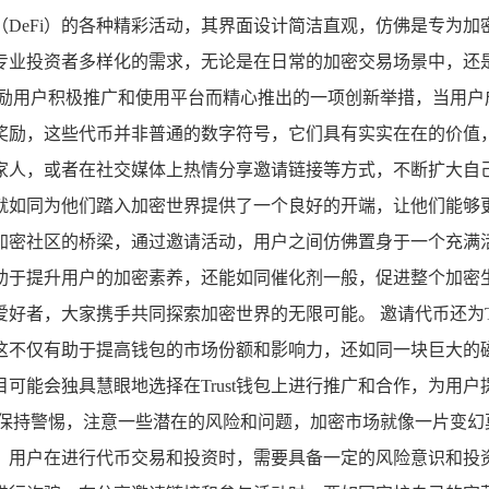
DeFi）的各种精彩活动，其界面设计简洁直观，仿佛是专为
业投资者多样化的需求，无论是在日常的加密交易场景中，还是在
为激励用户积极推广和使用平台而精心推出的一项创新举措，当用户成
奖励，这些代币并非普通的数字符号，它们具有实实在在的价值
人，或者在社交媒体上热情分享邀请链接等方式，不断扩大自己的
就如同为他们踏入加密世界提供了一个良好的开端，让他们能够更
加密社区的桥梁，通过邀请活动，用户之间仿佛置身于一个充满
于提升用户的加密素养，还能如同催化剂一般，促进整个加密生态
好者，大家携手共同探索加密世界的无限可能。 邀请代币还为Tr
，这不仅有助于提高钱包的市场份额和影响力，还如同一块巨大的磁
目可能会独具慧眼地选择在Trust钱包上进行推广和合作，为
要时刻保持警惕，注意一些潜在的风险和问题，加密市场就像一片变
，用户在进行代币交易和投资时，需要具备一定的风险意识和投