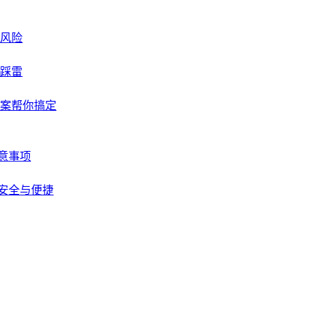
与风险
不踩雷
方案帮你搞定
注意事项
的安全与便捷