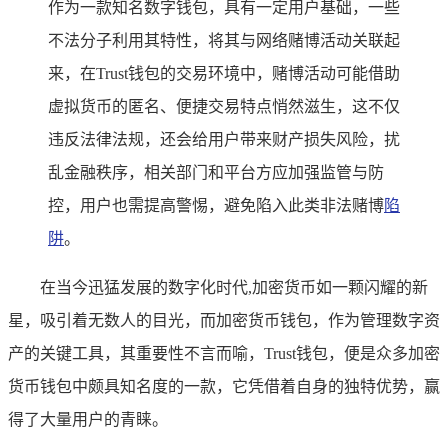
作为一款知名数字钱包，具有一定用户基础，一些
不法分子利用其特性，将其与网络赌博活动关联起
来，在Trust钱包的交易环境中，赌博活动可能借助
虚拟货币的匿名、便捷交易特点悄然滋生，这不仅
违反法律法规，还会给用户带来财产损失风险，扰
乱金融秩序，相关部门和平台方应加强监管与防
控，用户也需提高警惕，避免陷入此类非法赌博
陷
阱
。
在当今迅猛发展的数字化时代,加密货币如一颗闪耀的新
星，吸引着无数人的目光，而加密货币钱包，作为管理数字资
产的关键工具，其重要性不言而喻，Trust钱包，便是众多加密
货币钱包中颇具知名度的一款，它凭借着自身的独特优势，赢
得了大量用户的青睐。