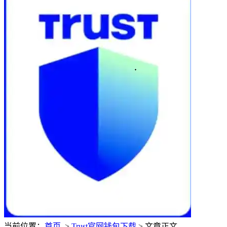
当前位置：
首页
>
Trust官网钱包下载
> 文章正文