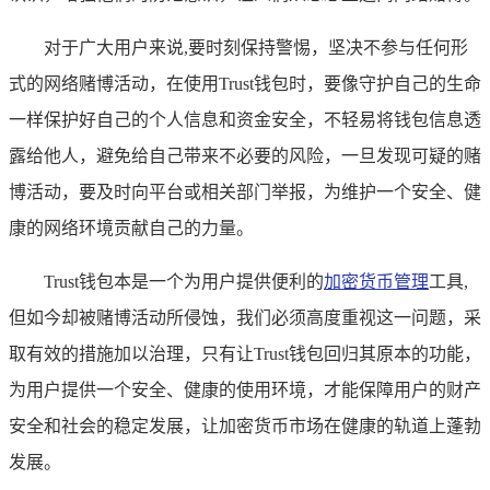
对于广大用户来说,要时刻保持警惕，坚决不参与任何形
式的网络赌博活动，在使用Trust钱包时，要像守护自己的生命
一样保护好自己的个人信息和资金安全，不轻易将钱包信息透
露给他人，避免给自己带来不必要的风险，一旦发现可疑的赌
博活动，要及时向平台或相关部门举报，为维护一个安全、健
康的网络环境贡献自己的力量。
Trust钱包本是一个为用户提供便利的
加密货币管理
工具,
但如今却被赌博活动所侵蚀，我们必须高度重视这一问题，采
取有效的措施加以治理，只有让Trust钱包回归其原本的功能，
为用户提供一个安全、健康的使用环境，才能保障用户的财产
安全和社会的稳定发展，让加密货币市场在健康的轨道上蓬勃
发展。