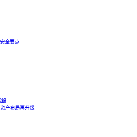
与安全要点
详解
与多元资产布局再升级