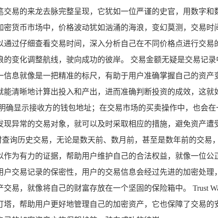
笔交易的来龙去脉完整呈现，它犹如一位严谨的史官，用数字和数
加密货币市场中，价格波动犹如汹涌的海浪，变幻莫测，交易时
以通过仔细查看交易时间，深入分析自己在不同价格点进行交易
浪的变化调整航线，驶向成功的彼岸。 交易金额无疑是交易记录
一信息就像是一把精准的标尺，有助于用户准确掌握自己的资产
就能清晰地计算出投入和产出，进而准确判断投资的成效，这就
会明确显示接收方的钱包地址；在交易市场的买卖操作中，也会在
现异常的交易对象，就可以及时采取相应的措施，避免资产遭受损失
可以随时查询历史交易，无论是数天前、数月前，甚至是数年前的交
以作为有力的证据，帮助用户维护自己的合法权益，就像一位公正
措施来确保用户交易记录的保密性，用户的交易信息会经过先进的加
，就像将自己的财富存放在一个坚固的保险箱中。 Trust Wa
灯塔，帮助用户更好地管理自己的加密资产，它也保障了交易的