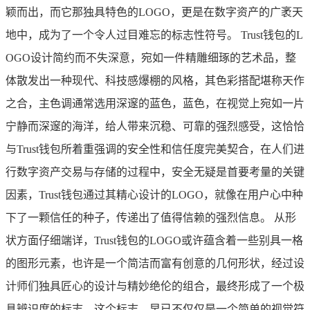
颖而出，而它那独具特色的LOGO，更是在数字资产的广袤天
地中，成为了一个令人过目难忘的标志性符号。 Trust钱包的L
OGO设计简约而不失深意，宛如一件精雕细琢的艺术品，整
体散发出一种现代、科技感爆棚的风格，其色彩搭配堪称天作
之合，主色调通常选用深邃的蓝色，蓝色，在视觉上宛如一片
宁静而深邃的海洋，给人带来沉稳、可靠的强烈感受，这恰恰
与Trust钱包所着重强调的安全性和信任度完美契合，在人们进
行数字资产交易与存储的过程中，安全无疑是首要考量的关键
因素，Trust钱包通过其精心设计的LOGO，就像在用户心中种
下了一颗信任的种子，传递出了值得信赖的强烈信息。 从形
状方面仔细端详，Trust钱包的LOGO或许蕴含着一些别具一格
的图形元素，也许是一个简洁而富有创意的几何形状，经过设
计师们独具匠心的设计与精妙绝伦的组合，最终形成了一个极
具辨识度的标志，这个标志，早已不仅仅是一个简单的视觉符