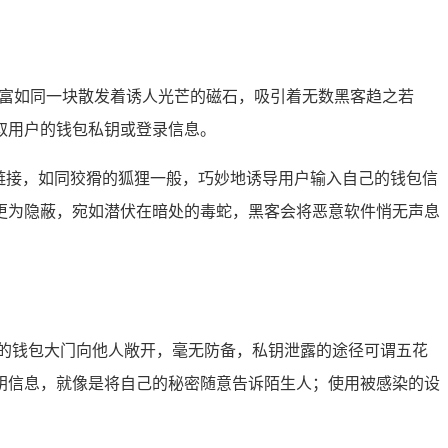
大财富如同一块散发着诱人光芒的磁石，吸引着无数黑客趋之若
取用户的钱包私钥或登录信息。
链接，如同狡猾的狐狸一般，巧妙地诱导用户输入自己的钱包信
更为隐蔽，宛如潜伏在暗处的毒蛇，黑客会将恶意软件悄无声息
的钱包大门向他人敞开，毫无防备，私钥泄露的途径可谓五花
钥信息，就像是将自己的秘密随意告诉陌生人；使用被感染的设