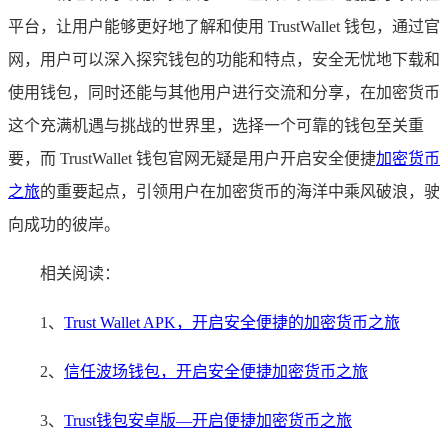
平台，让用户能够更好地了解和使用 TrustWallet 钱包，通过官
网，用户可以深入探究钱包的功能和特点，安全无忧地下载和
使用钱包，同时还能与其他用户进行交流和分享，在加密货币
这个充满机遇与挑战的世界里，选择一个可靠的钱包至关重
要，而 TrustWallet 钱包官网无疑是用户开启安全便捷
加密货币
之旅
的重要起点，引领用户在加密货币的海洋中乘风破浪，驶
向成功的彼岸。
相关阅读：
1、
Trust Wallet APK，开启安全便捷的加密货币之旅
2、
信任波场钱包，开启安全便捷加密货币之旅
3、
Trust钱包安卓版—开启便捷加密货币之旅