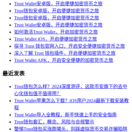
Trust Wallet安卓版，开启便捷加密货币之旅
Trust钱包安卓版，开启便捷加密货币之旅
Trust钱包安卓版，开启便捷加密货币之旅
Trust Wallet安卓版，开启便捷加密货币之旅
如何激活Trust Wallet，开启加密货币之旅
Trust Wallet iOS，开启便捷加密货币之旅
探寻 Trust 钱包官网入口，开启安全便捷加密货币之旅
深入了解 Trust 钱包插件，开启便捷加密货币之旅
Trust Wallet APK，开启安全便捷的加密货币之旅
最近发表
Trust钱包怎么样？2024深度测评，这款币安旗下的去中
心化钱包值不值得用？
Trust Wallet苹果怎么下载？iOS用户2024最新下载安装教
程
Trust Wallet导入全教程，新手快速上手的安全指南
Trust钱包套汇，概念、风险与合规警示
警惕Trust钱包买涨跌噱头，别踩虚拟货币交易诈骗陷阱