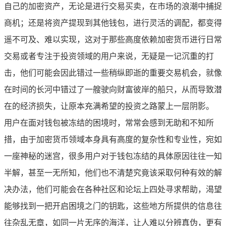
自己的加密资产，无论是进行交易买卖，在市场的浪潮中捕捉
商机；还是将资产提现到其他钱包，进行灵活的调配，都变得
遥不可及、难以实现，这对于那些高度依赖加密货币进行日常
交易或者专注于投资领域的用户来说，无疑是一记沉重的打
击，他们可能会因此错过一些稍纵即逝的重要交易机会，就像
在时间的长河中错过了一艘驶向财富彼岸的船只，从而导致潜
在的经济损失，让原本充满希望的投资之路蒙上一层阴影。
用户在面对钱包被冻结的困境时，常常会感到无助和不知所
措，由于加密货币领域本身具有高度的复杂性和专业性，宛如
一座神秘的迷宫，很多用户对于钱包冻结的具体原因往往一知
半解，甚至一无所知，他们也不清楚究竟该采取何种有效的解
决办法，他们可能会在各种社区和论坛上四处寻求帮助，渴望
能够找到一把开启困境之门的钥匙，这些地方所提供的信息往
往杂乱无章，如同一片无序的海洋，让人难以分辨真伪，更有