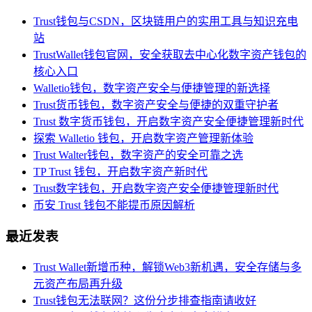
Trust钱包与CSDN，区块链用户的实用工具与知识充电
站
TrustWallet钱包官网，安全获取去中心化数字资产钱包的
核心入口
Walletio钱包，数字资产安全与便捷管理的新选择
Trust货币钱包，数字资产安全与便捷的双重守护者
Trust 数字货币钱包，开启数字资产安全便捷管理新时代
探索 Walletio 钱包，开启数字资产管理新体验
Trust Walter钱包，数字资产的安全可靠之选
TP Trust 钱包，开启数字资产新时代
Trust数字钱包，开启数字资产安全便捷管理新时代
币安 Trust 钱包不能提币原因解析
最近发表
Trust Wallet新增币种，解锁Web3新机遇，安全存储与多
元资产布局再升级
Trust钱包无法联网？这份分步排查指南请收好