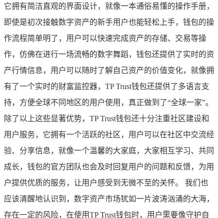
它拥有简洁直观的界面设计，就像一本通俗易懂的操作手册，
即使是初次接触数字资产的新手用户也能轻松上手，钱包的操
作流程简单明了，用户可以快速完成资产的存储、交易等操
作，仿佛在进行一场流畅的数字舞蹈，钱包还提供了实时的资
产行情信息，用户可以随时了解自己资产的价值变化，就像拥
有了一个实时的财富监控器，TP Trust钱包还提供了多语言支
持，方便全球不同地区的用户使用，真正做到了“全球一家”。
除了以上这些显著优势，TP Trust钱包还十分注重社区建设和
用户服务，它拥有一个活跃的社区，用户可以在社区中交流经
验、分享信息，就像一个温馨的大家庭，大家相互学习、共同
成长，钱包的官方团队也会及时回复用户的问题和反馈，为用
户提供优质的服务，让用户感受到无微不至的关怀。 我们也
应该清醒地认识到，数字资产市场犹如一片波涛汹涌的大海，
存在一定的风险，在使用TP Trust钱包时，用户需要像守护自