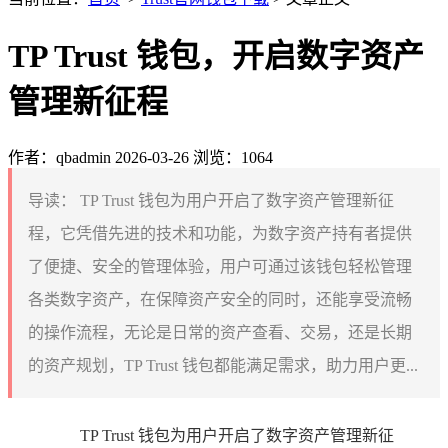
TP Trust 钱包，开启数字资产
管理新征程
作者：qbadmin
2026-03-26
浏览：1064
导读：
TP Trust 钱包为用户开启了数字资产管理新征
程，它凭借先进的技术和功能，为数字资产持有者提供
了便捷、安全的管理体验，用户可通过该钱包轻松管理
各类数字资产，在保障资产安全的同时，还能享受流畅
的操作流程，无论是日常的资产查看、交易，还是长期
的资产规划，TP Trust 钱包都能满足需求，助力用户更...
TP Trust 钱包为用户开启了数字资产管理新征