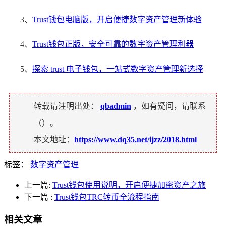
3、
Trust钱包电脑版，开启便捷数字资产管理新体验
4、
Trust钱包正版，安全可靠的数字资产管理利器
5、
探索 trust 电子钱包，一站式数字资产管理新选择
转载请注明出处：
qbadmin
，如有疑问，请联系
（
）。
本文地址：
https://www.dq35.net/ijzz/2018.html
标签：
数字资产管理
上一篇:
Trust钱包使用说明，开启便捷加密资产之旅
下一篇
:
Trust钱包TRC转币全流程指南
相关文章